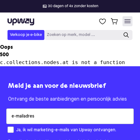
30 dagen of 4x zonder kosten
Upway
Verkoop je e-bike
Zoeken op merk, model ...
Oops
500
c.collections.nodes.at is not a function
Meld je aan voor de nieuwsbrief
Ontvang de beste aanbiedingen en persoonlijk advies
Email
How would you like to hear from us?
Ja, ik wil marketing-e-mails van Upway ontvangen.