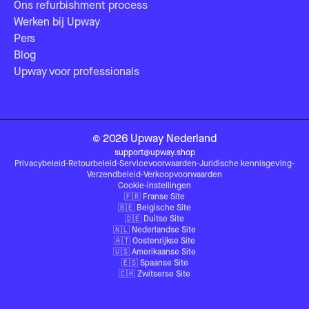
Ons refurbishment process
Werken bij Upway
Pers
Blog
Upway voor professionals
©
2026
Upway
Nederland
support@upway.shop
Privacybeleid
-
Retourbeleid
-
Servicevoorwaarden
-
Juridische kennisgeving
-
Verzendbeleid
-
Verkoopvoorwaarden
Cookie-instellingen
🇫🇷
Franse Site
🇧🇪
Belgische Site
🇩🇪
Duitse Site
🇳🇱
Nederlandse Site
🇦🇹
Oostenrijkse Site
🇺🇸
Amerikaanse Site
🇪🇸
Spaanse Site
🇨🇭
Zwitserse Site