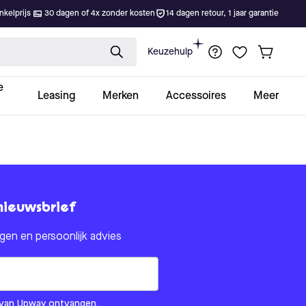
kelprijs
30 dagen of 4x zonder kosten
14 dagen retour, 1 jaar garantie
Keuzehulp
e
Leasing
Merken
Accessoires
Meer
nieuwsbrief
en en persoonlijk advies
om us?
ls van Upway ontvangen.