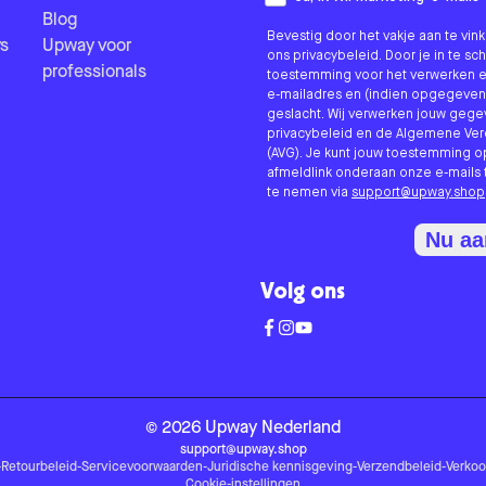
Blog
Bevestig door het vakje aan te vi
s
Upway voor
ons privacybeleid. Door je in te sc
professionals
toestemming voor het verwerken e
e-mailadres en (indien opgegeven
geslacht. Wij verwerken jouw geg
privacybeleid en de Algemene V
(AVG). Je kunt jouw toestemming o
afmeldlink onderaan onze e-mails 
te nemen via
support@upway.shop
Nu a
Volg ons
©
2026
Upway
Nederland
support@upway.shop
-
Retourbeleid
-
Servicevoorwaarden
-
Juridische kennisgeving
-
Verzendbeleid
-
Verko
Cookie-instellingen