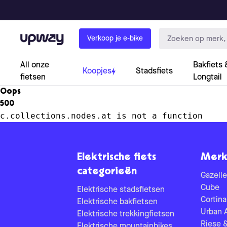
Upway
Verkoop je e-bike
All onze
Bakfiets 
Koopjes
Stadsfiets
fietsen
Longtail
Oops
500
c.collections.nodes.at is not a function
Elektrische fiets
Merk
categorieën
Gazelle
Cube
Elektrische stadsfietsen
Cortina
Elektrische bakfietsen
Urban 
Elektrische trekkingfietsen
Riese 
Elektrische mountainbikes