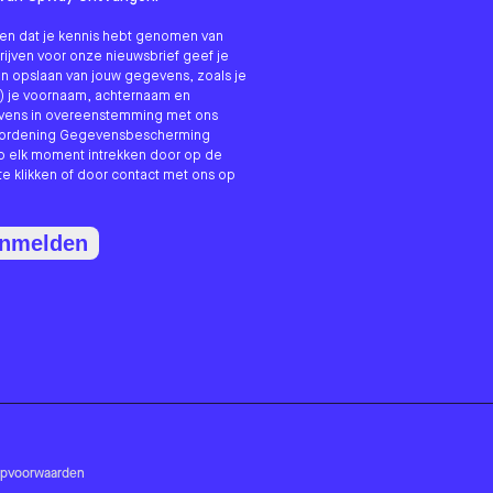
nken dat je kennis hebt genomen van
hrijven voor onze nieuwsbrief geef je
n opslaan van jouw gegevens, zoals je
) je voornaam, achternaam en
evens in overeenstemming met ons
erordening Gegevensbescherming
p elk moment intrekken door op de
te klikken of door contact met ons op
anmelden
opvoorwaarden