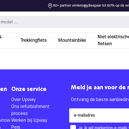
60+ partner winkels
Bespaar tot 60% op de win
&
Niet elektrisch
Trekkingfiets
Mountainbike
fietsen
Meld je aan voor de 
en
Onze service
Over Upway
Ontvang de beste aanbieding
Ons refurbishment
Email
process
Arrow
Werken bij Upway
&
Pers
How would you like to hear fr
Ja, ik wil marketing-e-mai