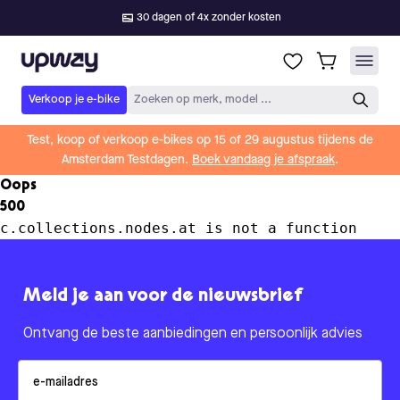
30 dagen of 4x zonder kosten
Upway
Verkoop je e-bike
Zoeken op merk, model ...
Test, koop of verkoop e-bikes op 15 of 29 augustus tijdens de
Amsterdam Testdagen.
Boek vandaag je afspraak
.
Oops
500
c.collections.nodes.at is not a function
Meld je aan voor de nieuwsbrief
Ontvang de beste aanbiedingen en persoonlijk advies
Email