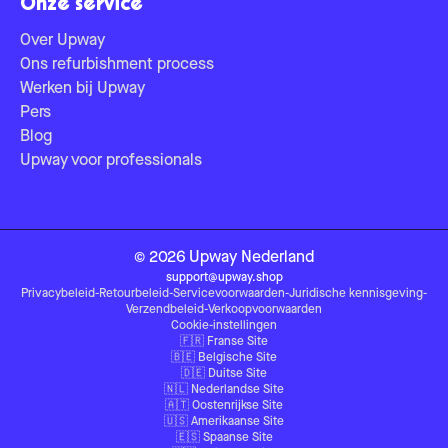
Onze service
Over Upway
Ons refurbishment process
Werken bij Upway
Pers
Blog
Upway voor professionals
©
2026
Upway
Nederland
support@upway.shop
Privacybeleid
-
Retourbeleid
-
Servicevoorwaarden
-
Juridische kennisgeving
-
Verzendbeleid
-
Verkoopvoorwaarden
Cookie-instellingen
🇫🇷
Franse Site
🇧🇪
Belgische Site
🇩🇪
Duitse Site
🇳🇱
Nederlandse Site
🇦🇹
Oostenrijkse Site
🇺🇸
Amerikaanse Site
🇪🇸
Spaanse Site