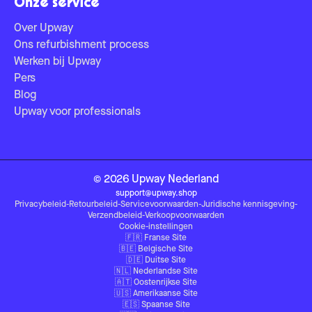
Onze service
Over Upway
Ons refurbishment process
Werken bij Upway
Pers
Blog
Upway voor professionals
©
2026
Upway
Nederland
support@upway.shop
Privacybeleid
-
Retourbeleid
-
Servicevoorwaarden
-
Juridische kennisgeving
-
Verzendbeleid
-
Verkoopvoorwaarden
Cookie-instellingen
🇫🇷
Franse Site
🇧🇪
Belgische Site
🇩🇪
Duitse Site
🇳🇱
Nederlandse Site
🇦🇹
Oostenrijkse Site
🇺🇸
Amerikaanse Site
🇪🇸
Spaanse Site