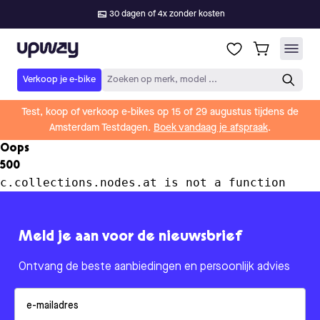
30 dagen of 4x zonder kosten
Upway
Verkoop je e-bike
Zoeken op merk, model ...
Test, koop of verkoop e-bikes op 15 of 29 augustus tijdens de
Amsterdam Testdagen.
Boek vandaag je afspraak
.
Oops
500
c.collections.nodes.at is not a function
Meld je aan voor de nieuwsbrief
Ontvang de beste aanbiedingen en persoonlijk advies
Email