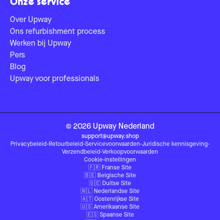
Onze service
Over Upway
Ons refurbishment process
Werken bij Upway
Pers
Blog
Upway voor professionals
©
2026
Upway
Nederland
support@upway.shop
Privacybeleid
-
Retourbeleid
-
Servicevoorwaarden
-
Juridische kennisgeving
-
Verzendbeleid
-
Verkoopvoorwaarden
Cookie-instellingen
🇫🇷
Franse Site
🇧🇪
Belgische Site
🇩🇪
Duitse Site
🇳🇱
Nederlandse Site
🇦🇹
Oostenrijkse Site
🇺🇸
Amerikaanse Site
🇪🇸
Spaanse Site