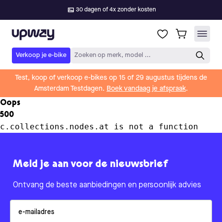
30 dagen of 4x zonder kosten
Upway
Verkoop je e-bike
Zoeken op merk, model ...
Test, koop of verkoop e-bikes op 15 of 29 augustus tijdens de
Amsterdam Testdagen.
Boek vandaag je afspraak
.
Oops
500
c.collections.nodes.at is not a function
Meld je aan voor de nieuwsbrief
Ontvang de beste aanbiedingen en persoonlijk advies
Email