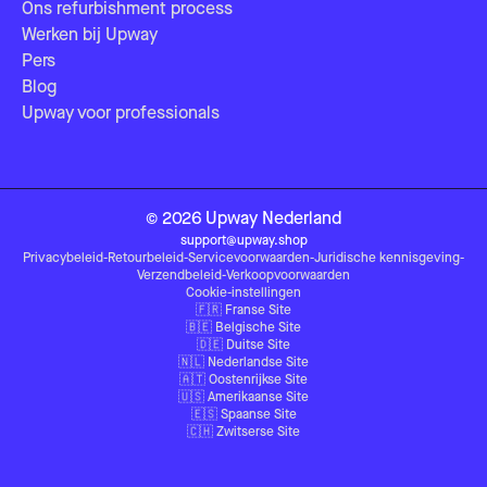
Ons refurbishment process
Werken bij Upway
Pers
Blog
Upway voor professionals
©
2026
Upway
Nederland
support@upway.shop
Privacybeleid
-
Retourbeleid
-
Servicevoorwaarden
-
Juridische kennisgeving
-
Verzendbeleid
-
Verkoopvoorwaarden
Cookie-instellingen
🇫🇷
Franse Site
🇧🇪
Belgische Site
🇩🇪
Duitse Site
🇳🇱
Nederlandse Site
🇦🇹
Oostenrijkse Site
🇺🇸
Amerikaanse Site
🇪🇸
Spaanse Site
🇨🇭
Zwitserse Site