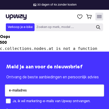
30 dagen of 4x zonder kosten
Upway
Verkoop je e-bike
Zoeken op merk, model ...
Oops
500
c.collections.nodes.at is not a function
Meld je aan voor de nieuwsbrief
Ontvang de beste aanbiedingen en persoonlijk advies
Email
How would you like to hear from us?
Ja, ik wil marketing-e-mails van Upway ontvangen.