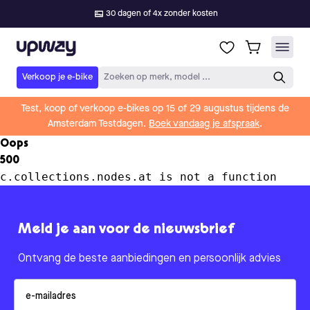
30 dagen of 4x zonder kosten
Upway
Verkoop je e-bike
Zoeken op merk, model ...
Test, koop of verkoop e-bikes op 15 of 29 augustus tijdens de
Amsterdam Testdagen.
Boek vandaag je afspraak
.
Oops
500
c.collections.nodes.at is not a function
Meld je aan voor de nieuwsbrief
Ontvang de beste aanbiedingen en persoonlijk advies
Email