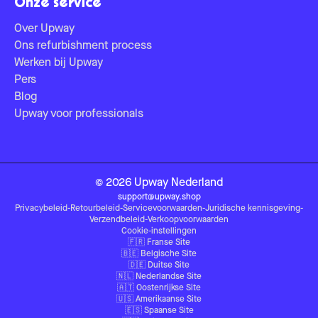
Onze service
Over Upway
Ons refurbishment process
Werken bij Upway
Pers
Blog
Upway voor professionals
©
2026
Upway
Nederland
support@upway.shop
Privacybeleid
-
Retourbeleid
-
Servicevoorwaarden
-
Juridische kennisgeving
-
Verzendbeleid
-
Verkoopvoorwaarden
Cookie-instellingen
🇫🇷
Franse Site
🇧🇪
Belgische Site
🇩🇪
Duitse Site
🇳🇱
Nederlandse Site
🇦🇹
Oostenrijkse Site
🇺🇸
Amerikaanse Site
🇪🇸
Spaanse Site