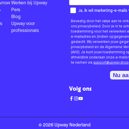
Arrow
Werken bij Upway
&
Pers
How would you like to hear fr
Ja, ik wil marketing-e-mai
Blog
Bevestig door het vakje aan te vi
s
Upway voor
ons privacybeleid. Door je in te sc
professionals
toestemming voor het verwerken e
e-mailadres en (indien opgegeven
geslacht. Wij verwerken jouw geg
privacybeleid en de Algemene V
(AVG). Je kunt jouw toestemming o
afmeldlink onderaan onze e-mails 
te nemen via
support@upway.shop
Nu a
Volg ons
©
2026
Upway
Nederland