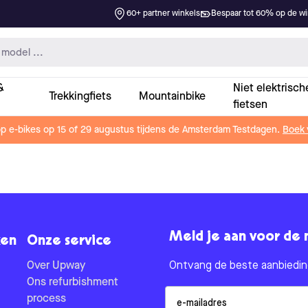
60+ partner winkels
Bespaar tot 60% op de win
&
Niet elektrisch
Trekkingfiets
Mountainbike
fietsen
op e-bikes op 15 of 29 augustus tijdens de Amsterdam Testdagen.
Boek 
Meld je aan voor de 
en
Onze service
Over Upway
Ontvang de beste aanbieding
Ons refurbishment
Email
process