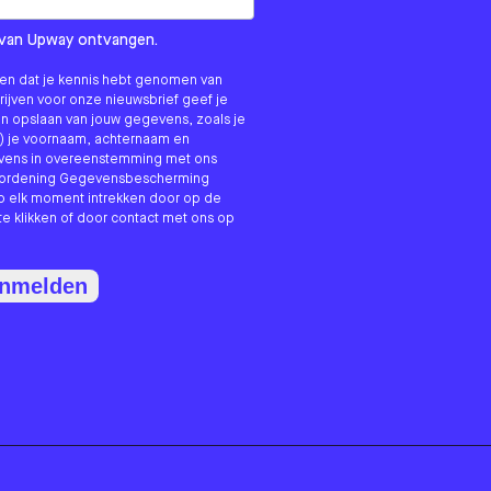
om us?
ls van Upway ontvangen.
nken dat je kennis hebt genomen van
hrijven voor onze nieuwsbrief geef je
n opslaan van jouw gegevens, zoals je
) je voornaam, achternaam en
evens in overeenstemming met ons
erordening Gegevensbescherming
p elk moment intrekken door op de
te klikken of door contact met ons op
anmelden