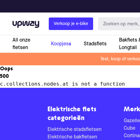
Upway
Verkoop je e-bike
All onze
Bakfiets 
Koopjes
Stadsfiets
fietsen
Longtail
Test, koop of verko
Oops
500
c.collections.nodes.at is not a function
Elektrische fiets
Merk
categorieën
Gazelle
Cube
Elektrische stadsfietsen
Cortina
Elektrische bakfietsen