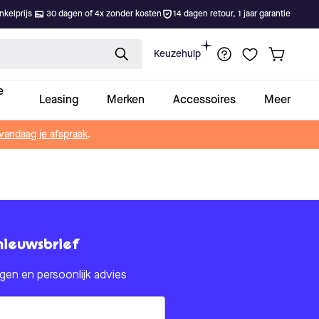
kelprijs
30 dagen of 4x zonder kosten
14 dagen retour, 1 jaar garantie
Keuzehulp
e
Leasing
Merken
Accessoires
Meer
vandaag je afspraak
.
nieuwsbrief
en en persoonlijk advies