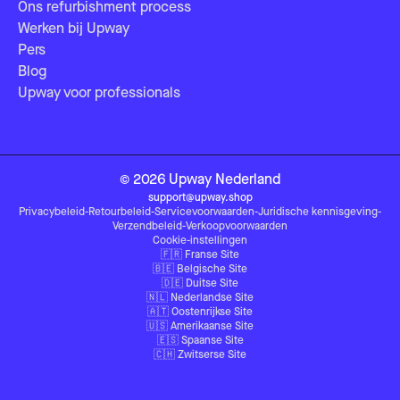
Ons refurbishment process
Werken bij Upway
Pers
Blog
Upway voor professionals
©
2026
Upway
Nederland
support@upway.shop
Privacybeleid
-
Retourbeleid
-
Servicevoorwaarden
-
Juridische kennisgeving
-
Verzendbeleid
-
Verkoopvoorwaarden
Cookie-instellingen
🇫🇷
Franse Site
🇧🇪
Belgische Site
🇩🇪
Duitse Site
🇳🇱
Nederlandse Site
🇦🇹
Oostenrijkse Site
🇺🇸
Amerikaanse Site
🇪🇸
Spaanse Site
🇨🇭
Zwitserse Site