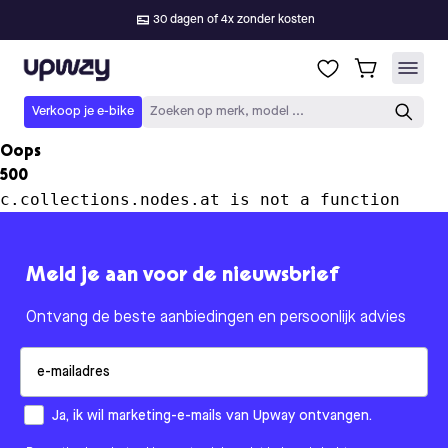
30 dagen of 4x zonder kosten
Upway
Verkoop je e-bike
Zoeken op merk, model ...
Oops
500
c.collections.nodes.at is not a function
Meld je aan voor de nieuwsbrief
Ontvang de beste aanbiedingen en persoonlijk advies
Email
How would you like to hear from us?
Ja, ik wil marketing-e-mails van Upway ontvangen.