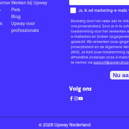
Arrow
Werken bij Upway
&
Pers
How would you like to hear fr
Ja, ik wil marketing-e-mai
Blog
Bevestig door het vakje aan te vi
s
Upway voor
ons privacybeleid. Door je in te sc
professionals
toestemming voor het verwerken e
e-mailadres en (indien opgegeven
geslacht. Wij verwerken jouw geg
privacybeleid en de Algemene V
(AVG). Je kunt jouw toestemming o
afmeldlink onderaan onze e-mails 
te nemen via
support@upway.shop
Nu a
Volg ons
©
2026
Upway
Nederland