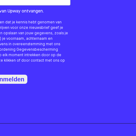
om us?
ls van Upway ontvangen.
nken dat je kennis hebt genomen van
hrijven voor onze nieuwsbrief geef je
n opslaan van jouw gegevens, zoals je
) je voornaam, achternaam en
evens in overeenstemming met ons
erordening Gegevensbescherming
p elk moment intrekken door op de
te klikken of door contact met ons op
anmelden