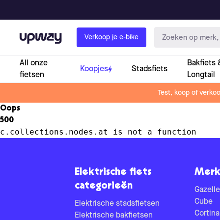
Upway
Verkoop je e-bike
All onze
Bakfiets 
Koopjes
Stadsfiets
fietsen
Longtail
Test, koop of verko
Oops
500
c.collections.nodes.at is not a function
Elektrische fiets
Merk
categorieën
Gazelle
Cube
Elektrische stadsfietsen
Cortina
Elektrische bakfietsen