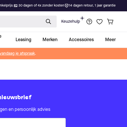
kelprijs
30 dagen of 4x zonder kosten
14 dagen retour, 1 jaar garantie
Keuzehulp
e
Leasing
Merken
Accessoires
Meer
vandaag je afspraak
.
nieuwsbrief
en en persoonlijk advies