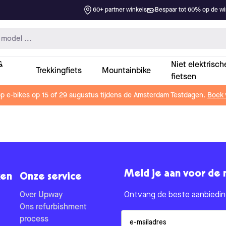
60+ partner winkels
Bespaar tot 60% op de win
&
Niet elektrisch
Trekkingfiets
Mountainbike
fietsen
op e-bikes op 15 of 29 augustus tijdens de Amsterdam Testdagen.
Boek 
Meld je aan voor de 
en
Onze service
Over Upway
Ontvang de beste aanbieding
Ons refurbishment
Email
process