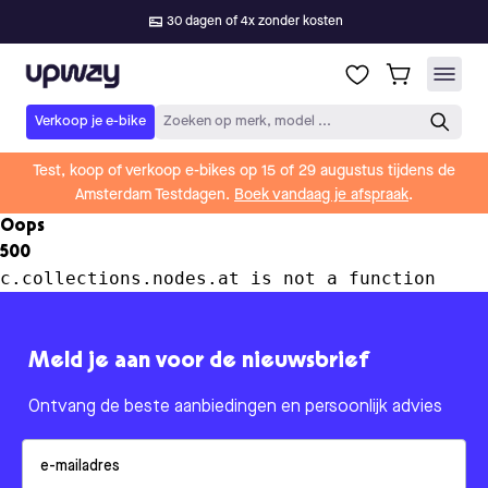
30 dagen of 4x zonder kosten
Upway
Verkoop je e-bike
Zoeken op merk, model ...
Test, koop of verkoop e-bikes op 15 of 29 augustus tijdens de
Amsterdam Testdagen.
Boek vandaag je afspraak
.
Oops
500
c.collections.nodes.at is not a function
Meld je aan voor de nieuwsbrief
Ontvang de beste aanbiedingen en persoonlijk advies
Email