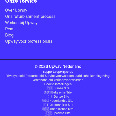
Onze service
Over Upway
Ons refurbishment process
Werken bij Upway
Pers
Blog
Upway voor professionals
©
2026
Upway
Nederland
support@upway.shop
Privacybeleid
-
Retourbeleid
-
Servicevoorwaarden
-
Juridische kennisgeving
-
Verzendbeleid
-
Verkoopvoorwaarden
Cookie-instellingen
🇫🇷
Franse Site
🇧🇪
Belgische Site
🇩🇪
Duitse Site
🇳🇱
Nederlandse Site
🇦🇹
Oostenrijkse Site
🇺🇸
Amerikaanse Site
🇪🇸
Spaanse Site