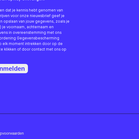
nken dat je kennis hebt genomen van
hrijven voor onze nieuwsbrief geef je
n opslaan van jouw gegevens, zoals je
) je voornaam, achternaam en
evens in overeenstemming met ons
erordening Gegevensbescherming
p elk moment intrekken door op de
te klikken of door contact met ons op
anmelden
opvoorwaarden