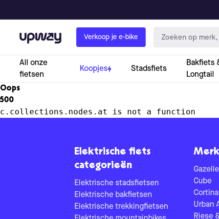
Upway
Verkoop je e-bike
All onze
Bakfiets 
Koopjes
Stadsfiets
fietsen
Longtail
Oops
500
c.collections.nodes.at is not a function
Elektrische fiets
Merk
categorieën
Gazelle
Cube
Elektrische stadsfietsen
Cortina
Elektrische bakfietsen
Urban 
Elektrische trekkingfietsen
Riese 
Elektrische mountainbikes