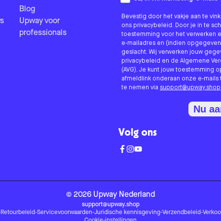
Blog
Bevestig door het vakje aan te vi
s
Upway voor
ons privacybeleid. Door je in te sc
professionals
toestemming voor het verwerken e
e-mailadres en (indien opgegeven
geslacht. Wij verwerken jouw geg
privacybeleid en de Algemene V
(AVG). Je kunt jouw toestemming o
afmeldlink onderaan onze e-mails 
te nemen via
support@upway.shop
Nu a
Volg ons
©
2026
Upway
Nederland
support@upway.shop
-
Retourbeleid
-
Servicevoorwaarden
-
Juridische kennisgeving
-
Verzendbeleid
-
Verko
Cookie-instellingen