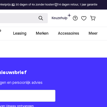
kelprijs
30 dagen of 4x zonder kosten
14 dagen retour, 1 jaar garantie
Keuzehulp
e
Leasing
Merken
Accessoires
Meer
nieuwsbrief
en en persoonlijk advies
om us?
ls van Upway ontvangen.