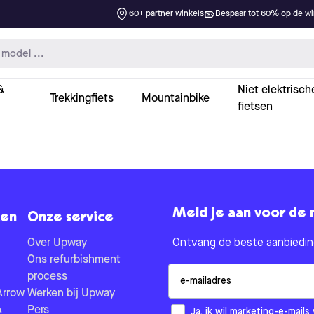
60+ partner winkels
Bespaar tot 60% op de win
&
Niet elektrisch
Trekkingfiets
Mountainbike
fietsen
Meld je aan voor de 
en
Onze service
Over Upway
Ontvang de beste aanbieding
Ons refurbishment
Email
process
Arrow
Werken bij Upway
&
Pers
How would you like to hear fr
Ja, ik wil marketing-e-mai