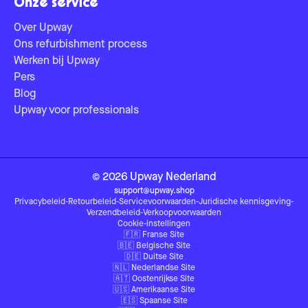
Onze service
Over Upway
Ons refurbishment process
Werken bij Upway
Pers
Blog
Upway voor professionals
©
2026
Upway
Nederland
support@upway.shop
Privacybeleid
-
Retourbeleid
-
Servicevoorwaarden
-
Juridische kennisgeving
-
Verzendbeleid
-
Verkoopvoorwaarden
Cookie-instellingen
🇫🇷
Franse Site
🇧🇪
Belgische Site
🇩🇪
Duitse Site
🇳🇱
Nederlandse Site
🇦🇹
Oostenrijkse Site
🇺🇸
Amerikaanse Site
🇪🇸
Spaanse Site