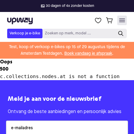
30 dagen of 4x zonder kosten
Upway
Verkoop je e-bike
Zoeken op merk, model ...
Test, koop of verkoop e-bikes op 15 of 29 augustus tijdens de
Amsterdam Testdagen.
Boek vandaag je afspraak
.
Oops
500
c.collections.nodes.at is not a function
Meld je aan voor de nieuwsbrief
Ontvang de beste aanbiedingen en persoonlijk advies
Email