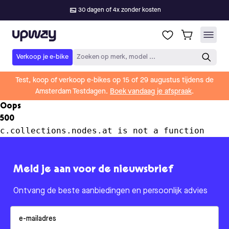
30 dagen of 4x zonder kosten
Upway
Verkoop je e-bike
Zoeken op merk, model ...
Test, koop of verkoop e-bikes op 15 of 29 augustus tijdens de
Amsterdam Testdagen.
Boek vandaag je afspraak
.
Oops
500
c.collections.nodes.at is not a function
Meld je aan voor de nieuwsbrief
Ontvang de beste aanbiedingen en persoonlijk advies
Email