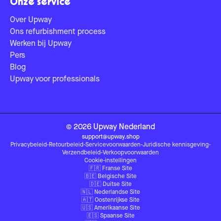
Onze service
Over Upway
Ons refurbishment process
Werken bij Upway
Pers
Blog
Upway voor professionals
©
2026
Upway
Nederland
support@upway.shop
Privacybeleid
-
Retourbeleid
-
Servicevoorwaarden
-
Juridische kennisgeving
-
Verzendbeleid
-
Verkoopvoorwaarden
Cookie-instellingen
🇫🇷
Franse Site
🇧🇪
Belgische Site
🇩🇪
Duitse Site
🇳🇱
Nederlandse Site
🇦🇹
Oostenrijkse Site
🇺🇸
Amerikaanse Site
🇪🇸
Spaanse Site