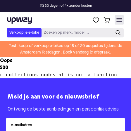
30 dagen of 4x zonder kosten
Upway
Verkoop je e-bike
Zoeken op merk, model ...
Test, koop of verkoop e-bikes op 15 of 29 augustus tijdens de
Amsterdam Testdagen.
Boek vandaag je afspraak
.
Oops
500
c.collections.nodes.at is not a function
Meld je aan voor de nieuwsbrief
Ontvang de beste aanbiedingen en persoonlijk advies
Email