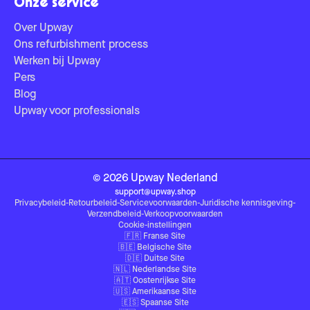
Onze service
Over Upway
Ons refurbishment process
Werken bij Upway
Pers
Blog
Upway voor professionals
©
2026
Upway
Nederland
support@upway.shop
Privacybeleid
-
Retourbeleid
-
Servicevoorwaarden
-
Juridische kennisgeving
-
Verzendbeleid
-
Verkoopvoorwaarden
Cookie-instellingen
🇫🇷
Franse Site
🇧🇪
Belgische Site
🇩🇪
Duitse Site
🇳🇱
Nederlandse Site
🇦🇹
Oostenrijkse Site
🇺🇸
Amerikaanse Site
🇪🇸
Spaanse Site