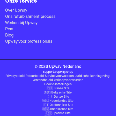
Onze service
Over Upway
Ons refurbishment process
Werken bij Upway
Pers
Blog
Upway voor professionals
©
2026
Upway
Nederland
support@upway.shop
Privacybeleid
-
Retourbeleid
-
Servicevoorwaarden
-
Juridische kennisgeving
-
Verzendbeleid
-
Verkoopvoorwaarden
Cookie-instellingen
🇫🇷
Franse Site
🇧🇪
Belgische Site
🇩🇪
Duitse Site
🇳🇱
Nederlandse Site
🇦🇹
Oostenrijkse Site
🇺🇸
Amerikaanse Site
🇪🇸
Spaanse Site