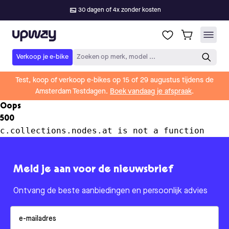
30 dagen of 4x zonder kosten
Upway
Verkoop je e-bike
Zoeken op merk, model ...
Test, koop of verkoop e-bikes op 15 of 29 augustus tijdens de
Amsterdam Testdagen.
Boek vandaag je afspraak
.
Oops
500
c.collections.nodes.at is not a function
Meld je aan voor de nieuwsbrief
Ontvang de beste aanbiedingen en persoonlijk advies
Email