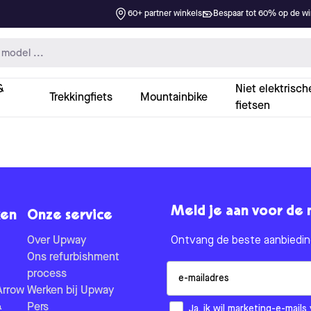
60+ partner winkels
Bespaar tot 60% op de win
&
Niet elektrisch
Trekkingfiets
Mountainbike
fietsen
Meld je aan voor de 
en
Onze service
Over Upway
Ontvang de beste aanbieding
Ons refurbishment
Email
process
Arrow
Werken bij Upway
&
Pers
How would you like to hear fr
Ja, ik wil marketing-e-mai