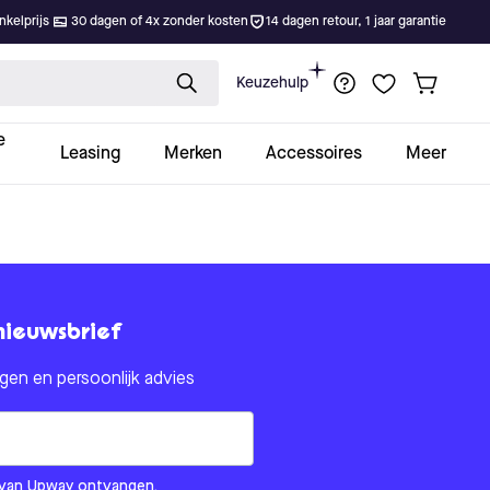
kelprijs
30 dagen of 4x zonder kosten
14 dagen retour, 1 jaar garantie
Keuzehulp
e
Leasing
Merken
Accessoires
Meer
nieuwsbrief
en en persoonlijk advies
om us?
ls van Upway ontvangen.