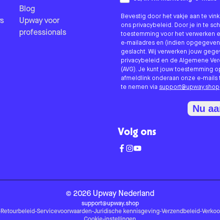
Blog
Bevestig door het vakje aan te vi
s
Upway voor
ons privacybeleid. Door je in te sc
professionals
toestemming voor het verwerken e
e-mailadres en (indien opgegeven
geslacht. Wij verwerken jouw geg
privacybeleid en de Algemene V
(AVG). Je kunt jouw toestemming o
afmeldlink onderaan onze e-mails 
te nemen via
support@upway.shop
Nu a
Volg ons
©
2026
Upway
Nederland
support@upway.shop
-
Retourbeleid
-
Servicevoorwaarden
-
Juridische kennisgeving
-
Verzendbeleid
-
Verko
Cookie-instellingen