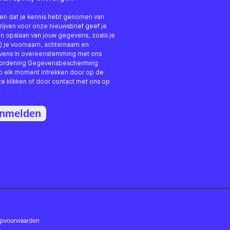
nken dat je kennis hebt genomen van
hrijven voor onze nieuwsbrief geef je
n opslaan van jouw gegevens, zoals je
) je voornaam, achternaam en
evens in overeenstemming met ons
erordening Gegevensbescherming
p elk moment intrekken door op de
te klikken of door contact met ons op
anmelden
opvoorwaarden