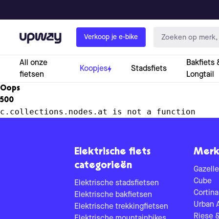
Upway
Verkoop je e-bike
All onze
Bakfiets 
Koopjes
Stadsfiets
fietsen
Longtail
Oops
500
c.collections.nodes.at is not a function
Elektrische fiets
Merk
categorieën
Gazelle
Cube
Elektrische stadsfietsen
Cortina
Elektrische bakfietsen
Urban 
Elektrische trekkingfietsen
Riese 
Elektrische mountainbikes