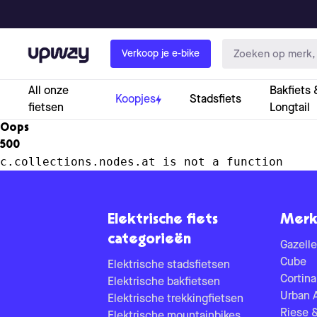
Upway
Verkoop je e-bike
All onze
Bakfiets 
Koopjes
Stadsfiets
fietsen
Longtail
Oops
500
c.collections.nodes.at is not a function
Elektrische fiets
Merk
categorieën
Gazelle
Cube
Elektrische stadsfietsen
Cortina
Elektrische bakfietsen
Urban 
Elektrische trekkingfietsen
Riese 
Elektrische mountainbikes