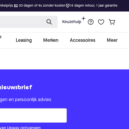
kelprijs
30 dagen of 4x zonder kosten
14 dagen retour, 1 jaar garantie
Keuzehulp
e
Leasing
Merken
Accessoires
Meer
nieuwsbrief
en en persoonlijk advies
om us?
ls van Upway ontvangen.