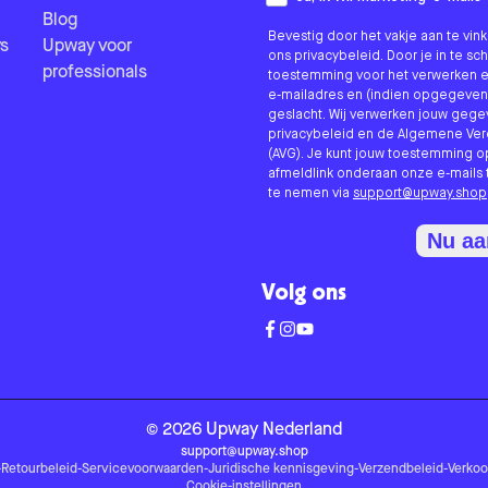
Blog
Bevestig door het vakje aan te vi
s
Upway voor
ons privacybeleid. Door je in te sc
professionals
toestemming voor het verwerken e
e-mailadres en (indien opgegeven
geslacht. Wij verwerken jouw geg
privacybeleid en de Algemene V
(AVG). Je kunt jouw toestemming o
afmeldlink onderaan onze e-mails 
te nemen via
support@upway.shop
Nu a
Volg ons
©
2026
Upway
Nederland
support@upway.shop
-
Retourbeleid
-
Servicevoorwaarden
-
Juridische kennisgeving
-
Verzendbeleid
-
Verko
Cookie-instellingen