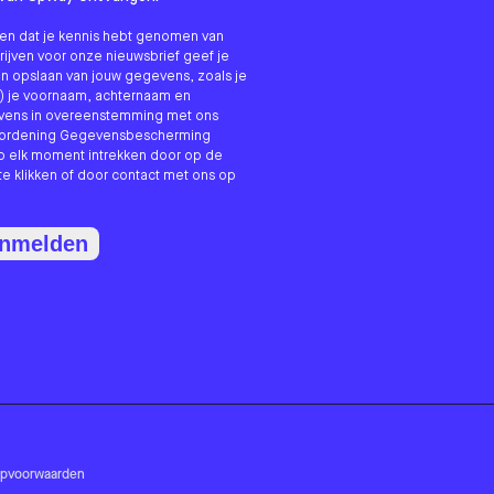
nken dat je kennis hebt genomen van
hrijven voor onze nieuwsbrief geef je
n opslaan van jouw gegevens, zoals je
) je voornaam, achternaam en
evens in overeenstemming met ons
erordening Gegevensbescherming
p elk moment intrekken door op de
te klikken of door contact met ons op
anmelden
opvoorwaarden