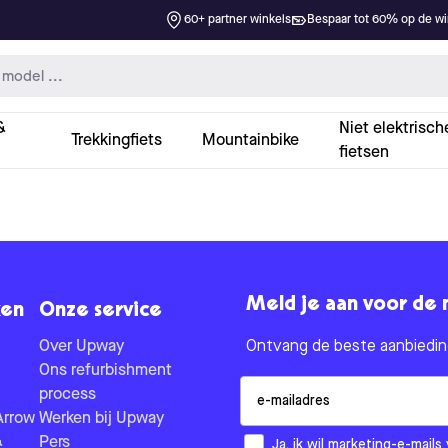
60+ partner winkels
Bespaar tot 60% op de win
&
Niet elektrisch
Trekkingfiets
Mountainbike
fietsen
Meld je aan voor de 
en
Onze service
Over Upway
Ontvang de beste aanbieding
Ons refurbishment
Email
process
Arrow
Werken bij Upway
&
Pers
How would you like to hear fr
Ja, ik wil marketing-e-mai