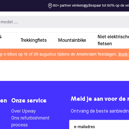
60+ partner winkels
Bespaar tot 60% op de win
&
Niet elektrisch
Trekkingfiets
Mountainbike
fietsen
op e-bikes op 15 of 29 augustus tijdens de Amsterdam Testdagen.
Boek 
Meld je aan voor de 
en
Onze service
Over Upway
Ontvang de beste aanbieding
Ons refurbishment
Email
process