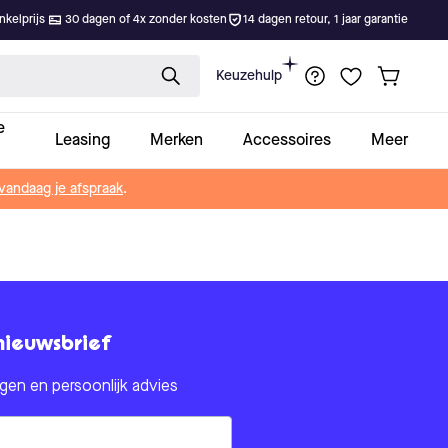
kelprijs
30 dagen of 4x zonder kosten
14 dagen retour, 1 jaar garantie
Keuzehulp
e
Leasing
Merken
Accessoires
Meer
vandaag je afspraak
.
nieuwsbrief
en en persoonlijk advies