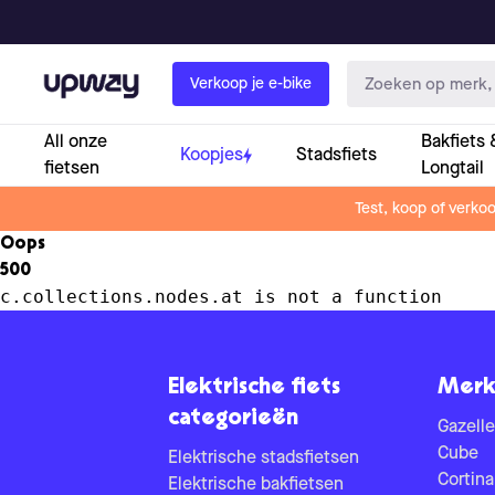
Upway
Verkoop je e-bike
All onze
Bakfiets 
Koopjes
Stadsfiets
fietsen
Longtail
Test, koop of verko
Oops
500
c.collections.nodes.at is not a function
Elektrische fiets
Merk
categorieën
Gazelle
Cube
Elektrische stadsfietsen
Cortina
Elektrische bakfietsen