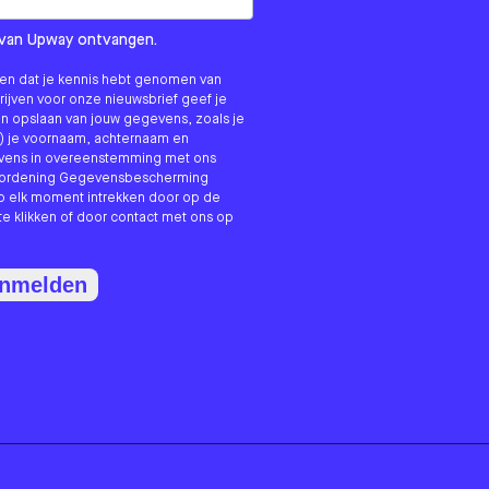
om us?
ls van Upway ontvangen.
nken dat je kennis hebt genomen van
hrijven voor onze nieuwsbrief geef je
n opslaan van jouw gegevens, zoals je
) je voornaam, achternaam en
evens in overeenstemming met ons
erordening Gegevensbescherming
p elk moment intrekken door op de
te klikken of door contact met ons op
anmelden