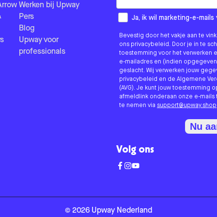
Arrow
Werken bij Upway
&
Pers
How would you like to hear fr
Ja, ik wil marketing-e-mai
Blog
Bevestig door het vakje aan te vi
s
Upway voor
ons privacybeleid. Door je in te sc
professionals
toestemming voor het verwerken e
e-mailadres en (indien opgegeven
geslacht. Wij verwerken jouw geg
privacybeleid en de Algemene V
(AVG). Je kunt jouw toestemming o
afmeldlink onderaan onze e-mails 
te nemen via
support@upway.shop
Nu a
Volg ons
©
2026
Upway
Nederland