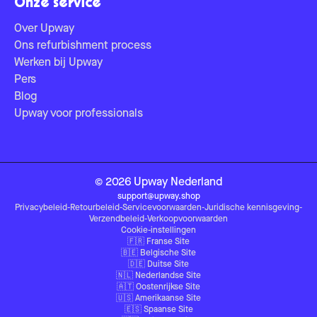
Onze service
Over Upway
Ons refurbishment process
Werken bij Upway
Pers
Blog
Upway voor professionals
©
2026
Upway
Nederland
support@upway.shop
Privacybeleid
-
Retourbeleid
-
Servicevoorwaarden
-
Juridische kennisgeving
-
Verzendbeleid
-
Verkoopvoorwaarden
Cookie-instellingen
🇫🇷
Franse Site
🇧🇪
Belgische Site
🇩🇪
Duitse Site
🇳🇱
Nederlandse Site
🇦🇹
Oostenrijkse Site
🇺🇸
Amerikaanse Site
🇪🇸
Spaanse Site