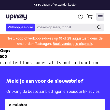
30 dagen of 4x zonder kosten
Upway
Verkoop je e-bike
Zoeken op merk, model ...
Test, koop of verkoop e-bikes op 15 of 29 augustus tijdens de
Amsterdam Testdagen.
Boek vandaag je afspraak
.
Oops
500
c.collections.nodes.at is not a function
Meld je aan voor de nieuwsbrief
Ontvang de beste aanbiedingen en persoonlijk advies
Email