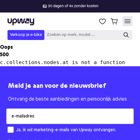
30 dagen of 4x zonder kosten
Upway
Verkoop je e-bike
Zoeken op merk, model ...
Oops
500
c.collections.nodes.at is not a function
Meld je aan voor de nieuwsbrief
Ontvang de beste aanbiedingen en persoonlijk advies
Email
How would you like to hear from us?
Ja, ik wil marketing-e-mails van Upway ontvangen.