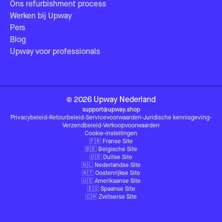
Ons refurbishment process
Werken bij Upway
Pers
Blog
Upway voor professionals
©
2026
Upway
Nederland
support@upway.shop
Privacybeleid
-
Retourbeleid
-
Servicevoorwaarden
-
Juridische kennisgeving
-
Verzendbeleid
-
Verkoopvoorwaarden
Cookie-instellingen
🇫🇷
Franse Site
🇧🇪
Belgische Site
🇩🇪
Duitse Site
🇳🇱
Nederlandse Site
🇦🇹
Oostenrijkse Site
🇺🇸
Amerikaanse Site
🇪🇸
Spaanse Site
🇨🇭
Zwitserse Site