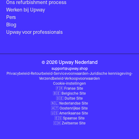
Ons refurbishment process
Werken bij Upway
Pers
Blog
Upway voor professionals
©
2026
Upway
Nederland
support@upway.shop
Privacybeleid
-
Retourbeleid
-
Servicevoorwaarden
-
Juridische kennisgeving
-
Verzendbeleid
-
Verkoopvoorwaarden
Cookie-instellingen
🇫🇷
Franse Site
🇧🇪
Belgische Site
🇩🇪
Duitse Site
🇳🇱
Nederlandse Site
🇦🇹
Oostenrijkse Site
🇺🇸
Amerikaanse Site
🇪🇸
Spaanse Site
🇨🇭
Zwitserse Site