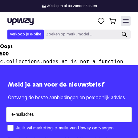
30 dagen of 4x zonder kosten
Upway
Verkoop je e-bike
Zoeken op merk, model ...
Oops
500
c.collections.nodes.at is not a function
Meld je aan voor de nieuwsbrief
Ontvang de beste aanbiedingen en persoonlijk advies
Email
How would you like to hear from us?
Ja, ik wil marketing-e-mails van Upway ontvangen.