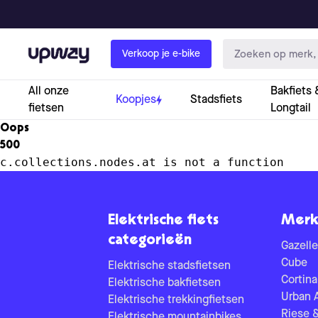
Upway
Verkoop je e-bike
All onze
Bakfiets 
Koopjes
Stadsfiets
fietsen
Longtail
Oops
500
c.collections.nodes.at is not a function
Elektrische fiets
Merk
categorieën
Gazelle
Cube
Elektrische stadsfietsen
Cortina
Elektrische bakfietsen
Urban 
Elektrische trekkingfietsen
Riese 
Elektrische mountainbikes