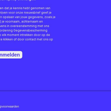
nken dat je kennis hebt genomen van
hrijven voor onze nieuwsbrief geef je
n opslaan van jouw gegevens, zoals je
) je voornaam, achternaam en
evens in overeenstemming met ons
erordening Gegevensbescherming
p elk moment intrekken door op de
te klikken of door contact met ons op
anmelden
opvoorwaarden