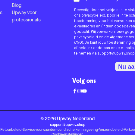
Blog
Bevestig door het vakje aan te vi
s
Upway voor
ons privacybeleid. Door je in te sc
professionals
toestemming voor het verwerken e
e-mailadres en (indien opgegeven
geslacht. Wij verwerken jouw geg
privacybeleid en de Algemene V
(AVG). Je kunt jouw toestemming o
afmeldlink onderaan onze e-mails 
te nemen via
support@upway.shop
Nu a
Volg ons
©
2026
Upway
Nederland
support@upway.shop
-
Retourbeleid
-
Servicevoorwaarden
-
Juridische kennisgeving
-
Verzendbeleid
-
Verko
Cookie-instellingen