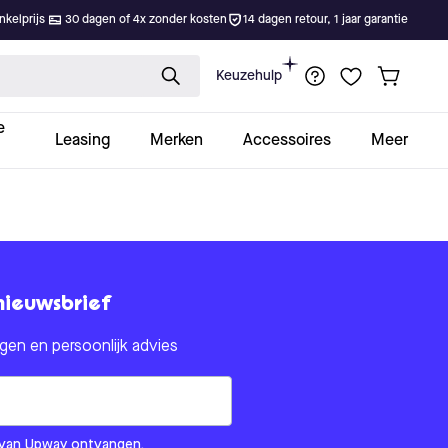
kelprijs
30 dagen of 4x zonder kosten
14 dagen retour, 1 jaar garantie
Keuzehulp
e
Leasing
Merken
Accessoires
Meer
nieuwsbrief
en en persoonlijk advies
om us?
ls van Upway ontvangen.