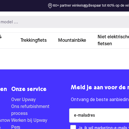
60+ partner winkels
Bespaar tot 60% op de win
&
Niet elektrisch
Trekkingfiets
Mountainbike
fietsen
Meld je aan voor de 
en
Onze service
Over Upway
Ontvang de beste aanbieding
Ons refurbishment
Email
process
Arrow
Werken bij Upway
&
Pers
How would you like to hear fr
Ja, ik wil marketing-e-mai