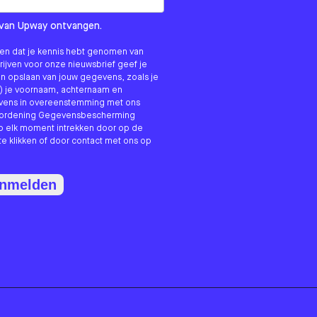
om us?
ls van Upway ontvangen.
nken dat je kennis hebt genomen van
hrijven voor onze nieuwsbrief geef je
n opslaan van jouw gegevens, zoals je
) je voornaam, achternaam en
evens in overeenstemming met ons
erordening Gegevensbescherming
p elk moment intrekken door op de
te klikken of door contact met ons op
anmelden