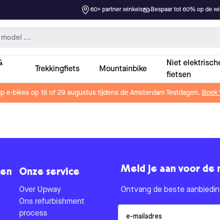
60+ partner winkels
Bespaar tot 60% op de win
&
Niet elektrisch
Trekkingfiets
Mountainbike
fietsen
op e-bikes op 15 of 29 augustus tijdens de Amsterdam Testdagen.
Boek 
Meld je aan voor de 
en
Onze service
Over Upway
Ontvang de beste aanbieding
Ons refurbishment
Email
process