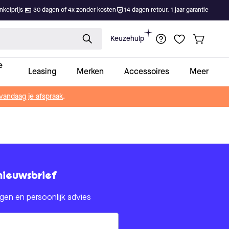
kelprijs
30 dagen of 4x zonder kosten
14 dagen retour, 1 jaar garantie
Keuzehulp
e
Leasing
Merken
Accessoires
Meer
vandaag je afspraak
.
nieuwsbrief
en en persoonlijk advies