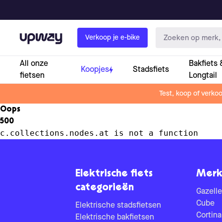
Upway
Verkoop je e-bike
All onze
Bakfiets 
Koopjes
Stadsfiets
fietsen
Longtail
Test, koop of verko
Oops
500
c.collections.nodes.at is not a function
Elektrische fiets
Merk
categorieën
Gazelle
Cube
Elektrische stadsfietsen
Cortina
Elektrische bakfietsen