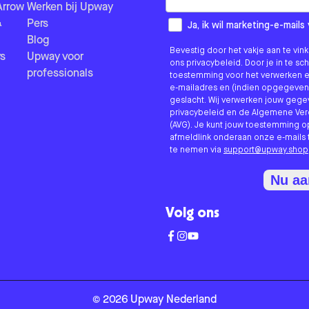
Arrow
Werken bij Upway
&
Pers
How would you like to hear fr
Ja, ik wil marketing-e-mai
Blog
Bevestig door het vakje aan te vi
s
Upway voor
ons privacybeleid. Door je in te sc
professionals
toestemming voor het verwerken e
e-mailadres en (indien opgegeven
geslacht. Wij verwerken jouw geg
privacybeleid en de Algemene V
(AVG). Je kunt jouw toestemming o
afmeldlink onderaan onze e-mails 
te nemen via
support@upway.shop
Nu a
Volg ons
©
2026
Upway
Nederland