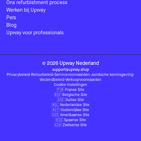
Ons refurbishment process
Werken bij Upway
Pers
Blog
Upway voor professionals
©
2026
Upway
Nederland
support@upway.shop
Privacybeleid
-
Retourbeleid
-
Servicevoorwaarden
-
Juridische kennisgeving
-
Verzendbeleid
-
Verkoopvoorwaarden
Cookie-instellingen
🇫🇷
Franse Site
🇧🇪
Belgische Site
🇩🇪
Duitse Site
🇳🇱
Nederlandse Site
🇦🇹
Oostenrijkse Site
🇺🇸
Amerikaanse Site
🇪🇸
Spaanse Site
🇨🇭
Zwitserse Site