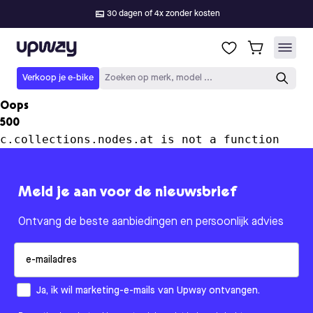
30 dagen of 4x zonder kosten
Upway
Verkoop je e-bike
Zoeken op merk, model ...
Oops
500
c.collections.nodes.at is not a function
Meld je aan voor de nieuwsbrief
Ontvang de beste aanbiedingen en persoonlijk advies
Email
How would you like to hear from us?
Ja, ik wil marketing-e-mails van Upway ontvangen.