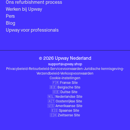
Ons refurbishment process
Werken bij Upway
Pers
Blog
Upway voor professionals
©
2026
Upway
Nederland
support@upway.shop
Privacybeleid
-
Retourbeleid
-
Servicevoorwaarden
-
Juridische kennisgeving
-
Verzendbeleid
-
Verkoopvoorwaarden
Cookie-instellingen
🇫🇷
Franse Site
🇧🇪
Belgische Site
🇩🇪
Duitse Site
🇳🇱
Nederlandse Site
🇦🇹
Oostenrijkse Site
🇺🇸
Amerikaanse Site
🇪🇸
Spaanse Site
🇨🇭
Zwitserse Site