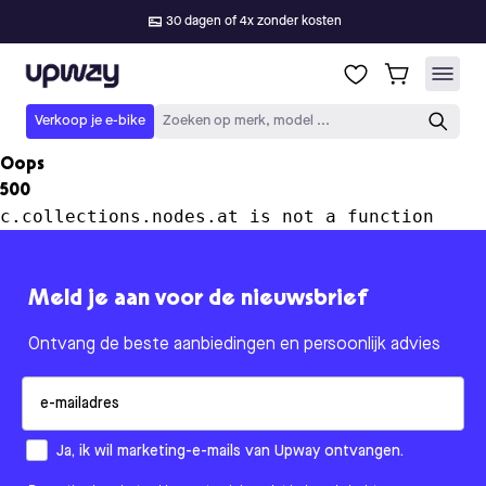
30 dagen of 4x zonder kosten
Upway
Verkoop je e-bike
Zoeken op merk, model ...
Oops
500
c.collections.nodes.at is not a function
Meld je aan voor de nieuwsbrief
Ontvang de beste aanbiedingen en persoonlijk advies
Email
How would you like to hear from us?
Ja, ik wil marketing-e-mails van Upway ontvangen.