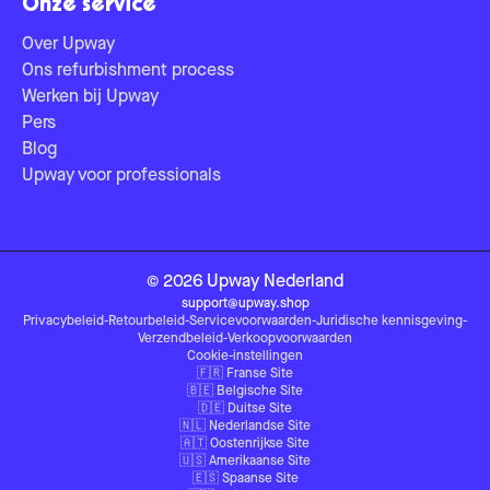
Onze service
Over Upway
Ons refurbishment process
Werken bij Upway
Pers
Blog
Upway voor professionals
©
2026
Upway
Nederland
support@upway.shop
Privacybeleid
-
Retourbeleid
-
Servicevoorwaarden
-
Juridische kennisgeving
-
Verzendbeleid
-
Verkoopvoorwaarden
Cookie-instellingen
🇫🇷
Franse Site
🇧🇪
Belgische Site
🇩🇪
Duitse Site
🇳🇱
Nederlandse Site
🇦🇹
Oostenrijkse Site
🇺🇸
Amerikaanse Site
🇪🇸
Spaanse Site