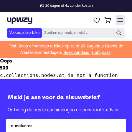
30 dagen of 4x zonder kosten
Upway
Verkoop je e-bike
Zoeken op merk, model ...
Test, koop of verkoop e-bikes op 15 of 29 augustus tijdens de
Amsterdam Testdagen.
Boek vandaag je afspraak
.
Oops
500
c.collections.nodes.at is not a function
Meld je aan voor de nieuwsbrief
Ontvang de beste aanbiedingen en persoonlijk advies
Email