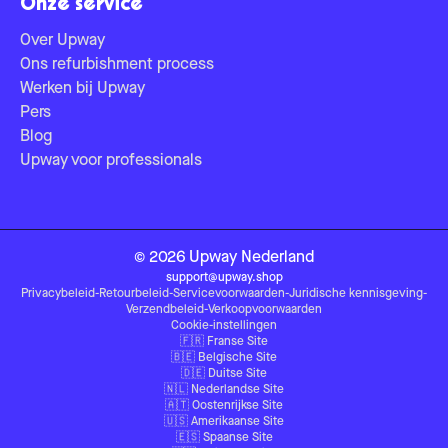
Onze service
Over Upway
Ons refurbishment process
Werken bij Upway
Pers
Blog
Upway voor professionals
©
2026
Upway
Nederland
support@upway.shop
Privacybeleid
-
Retourbeleid
-
Servicevoorwaarden
-
Juridische kennisgeving
-
Verzendbeleid
-
Verkoopvoorwaarden
Cookie-instellingen
🇫🇷
Franse Site
🇧🇪
Belgische Site
🇩🇪
Duitse Site
🇳🇱
Nederlandse Site
🇦🇹
Oostenrijkse Site
🇺🇸
Amerikaanse Site
🇪🇸
Spaanse Site