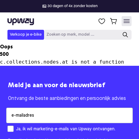
30 dagen of 4x zonder kosten
Upway
Verkoop je e-bike
Zoeken op merk, model ...
Oops
500
c.collections.nodes.at is not a function
Meld je aan voor de nieuwsbrief
Ontvang de beste aanbiedingen en persoonlijk advies
Email
How would you like to hear from us?
Ja, ik wil marketing-e-mails van Upway ontvangen.