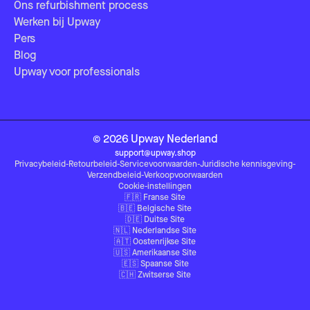
Ons refurbishment process
Werken bij Upway
Pers
Blog
Upway voor professionals
©
2026
Upway
Nederland
support@upway.shop
Privacybeleid
-
Retourbeleid
-
Servicevoorwaarden
-
Juridische kennisgeving
-
Verzendbeleid
-
Verkoopvoorwaarden
Cookie-instellingen
🇫🇷
Franse Site
🇧🇪
Belgische Site
🇩🇪
Duitse Site
🇳🇱
Nederlandse Site
🇦🇹
Oostenrijkse Site
🇺🇸
Amerikaanse Site
🇪🇸
Spaanse Site
🇨🇭
Zwitserse Site