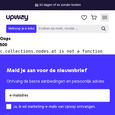
30 dagen of 4x zonder kosten
Upway
Verkoop je e-bike
Zoeken op merk, model ...
Oops
500
c.collections.nodes.at is not a function
Meld je aan voor de nieuwsbrief
Ontvang de beste aanbiedingen en persoonlijk advies
Email
How would you like to hear from us?
Ja, ik wil marketing-e-mails van Upway ontvangen.