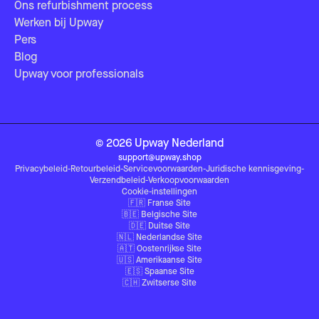
Ons refurbishment process
Werken bij Upway
Pers
Blog
Upway voor professionals
©
2026
Upway
Nederland
support@upway.shop
Privacybeleid
-
Retourbeleid
-
Servicevoorwaarden
-
Juridische kennisgeving
-
Verzendbeleid
-
Verkoopvoorwaarden
Cookie-instellingen
🇫🇷
Franse Site
🇧🇪
Belgische Site
🇩🇪
Duitse Site
🇳🇱
Nederlandse Site
🇦🇹
Oostenrijkse Site
🇺🇸
Amerikaanse Site
🇪🇸
Spaanse Site
🇨🇭
Zwitserse Site