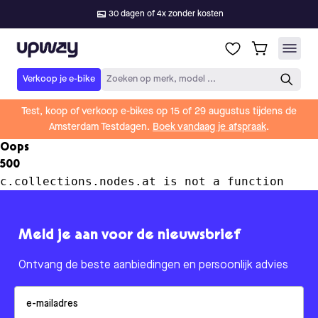
30 dagen of 4x zonder kosten
Upway
Verkoop je e-bike
Zoeken op merk, model ...
Test, koop of verkoop e-bikes op 15 of 29 augustus tijdens de
Amsterdam Testdagen.
Boek vandaag je afspraak
.
Oops
500
c.collections.nodes.at is not a function
Meld je aan voor de nieuwsbrief
Ontvang de beste aanbiedingen en persoonlijk advies
Email