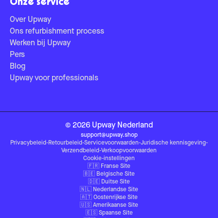
Onze service
Over Upway
Ons refurbishment process
Werken bij Upway
Pers
Blog
Upway voor professionals
©
2026
Upway
Nederland
support@upway.shop
Privacybeleid
-
Retourbeleid
-
Servicevoorwaarden
-
Juridische kennisgeving
-
Verzendbeleid
-
Verkoopvoorwaarden
Cookie-instellingen
🇫🇷
Franse Site
🇧🇪
Belgische Site
🇩🇪
Duitse Site
🇳🇱
Nederlandse Site
🇦🇹
Oostenrijkse Site
🇺🇸
Amerikaanse Site
🇪🇸
Spaanse Site