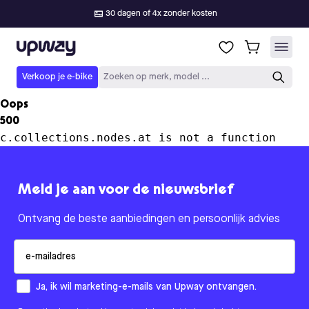
30 dagen of 4x zonder kosten
Upway
Verkoop je e-bike
Zoeken op merk, model ...
Oops
500
c.collections.nodes.at is not a function
Meld je aan voor de nieuwsbrief
Ontvang de beste aanbiedingen en persoonlijk advies
Email
How would you like to hear from us?
Ja, ik wil marketing-e-mails van Upway ontvangen.