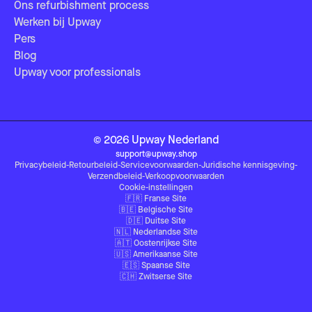
Ons refurbishment process
Werken bij Upway
Pers
Blog
Upway voor professionals
©
2026
Upway
Nederland
support@upway.shop
Privacybeleid
-
Retourbeleid
-
Servicevoorwaarden
-
Juridische kennisgeving
-
Verzendbeleid
-
Verkoopvoorwaarden
Cookie-instellingen
🇫🇷
Franse Site
🇧🇪
Belgische Site
🇩🇪
Duitse Site
🇳🇱
Nederlandse Site
🇦🇹
Oostenrijkse Site
🇺🇸
Amerikaanse Site
🇪🇸
Spaanse Site
🇨🇭
Zwitserse Site