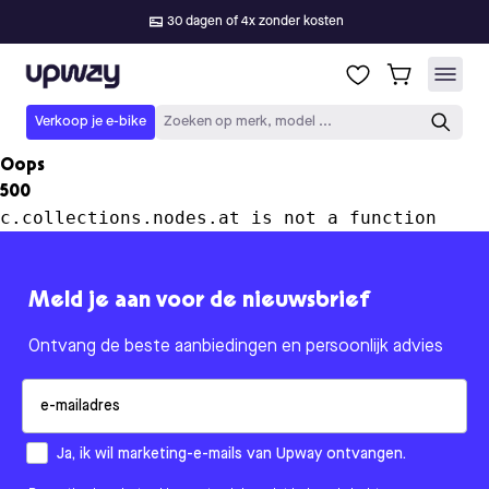
30 dagen of 4x zonder kosten
Upway
Verkoop je e-bike
Zoeken op merk, model ...
Oops
500
c.collections.nodes.at is not a function
Meld je aan voor de nieuwsbrief
Ontvang de beste aanbiedingen en persoonlijk advies
Email
How would you like to hear from us?
Ja, ik wil marketing-e-mails van Upway ontvangen.