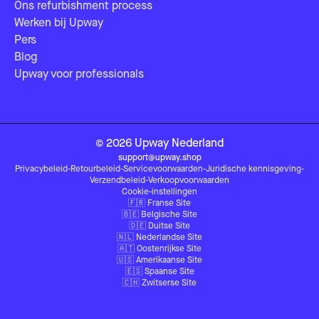
Ons refurbishment process
Werken bij Upway
Pers
Blog
Upway voor professionals
©
2026
Upway
Nederland
support@upway.shop
Privacybeleid
-
Retourbeleid
-
Servicevoorwaarden
-
Juridische kennisgeving
-
Verzendbeleid
-
Verkoopvoorwaarden
Cookie-instellingen
🇫🇷
Franse Site
🇧🇪
Belgische Site
🇩🇪
Duitse Site
🇳🇱
Nederlandse Site
🇦🇹
Oostenrijkse Site
🇺🇸
Amerikaanse Site
🇪🇸
Spaanse Site
🇨🇭
Zwitserse Site