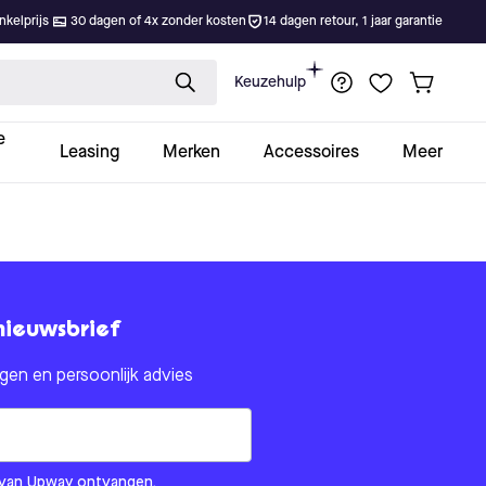
kelprijs
30 dagen of 4x zonder kosten
14 dagen retour, 1 jaar garantie
Keuzehulp
e
Leasing
Merken
Accessoires
Meer
nieuwsbrief
en en persoonlijk advies
om us?
ls van Upway ontvangen.