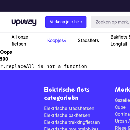
Upway
Verkoop je e-bike
All onze
Bakfiets 
Koopjes
Stadsfiets
fietsen
Longtail
Oops
500
r.replaceAll is not a function
Elektrische fiets
Merk
categorieën
Gazelle
Cube
Elektrische stadsfietsen
Cortina
Elektrische bakfietsen
Urban 
Elektrische trekkingfietsen
Riese 
Elektrische mountainbikes