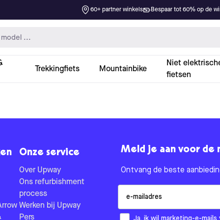
60+ partner winkels
Bespaar tot 60% op de win
&
Niet elektrisch
Trekkingfiets
Mountainbike
fietsen
Meld je aan voor de 
en
Onze service
Over Upway
Ontvang de beste aanbieding
Ons refurbishment
Email
process
Arrow
Werken bij Upway
&
Pers
How would you like to hear fr
Ja, ik wil marketing-e-mai