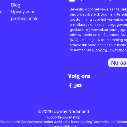
Blog
Bevestig door het vakje aan te vi
s
Upway voor
ons privacybeleid. Door je in te sc
professionals
toestemming voor het verwerken e
e-mailadres en (indien opgegeven
geslacht. Wij verwerken jouw geg
privacybeleid en de Algemene V
(AVG). Je kunt jouw toestemming o
afmeldlink onderaan onze e-mails 
te nemen via
support@upway.shop
Nu a
Volg ons
©
2026
Upway
Nederland
support@upway.shop
-
Retourbeleid
-
Servicevoorwaarden
-
Juridische kennisgeving
-
Verzendbeleid
-
Verko
Cookie-instellingen