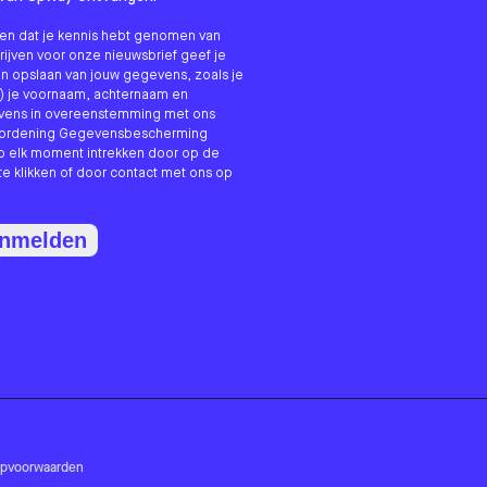
nken dat je kennis hebt genomen van
hrijven voor onze nieuwsbrief geef je
n opslaan van jouw gegevens, zoals je
) je voornaam, achternaam en
evens in overeenstemming met ons
erordening Gegevensbescherming
p elk moment intrekken door op de
te klikken of door contact met ons op
anmelden
opvoorwaarden