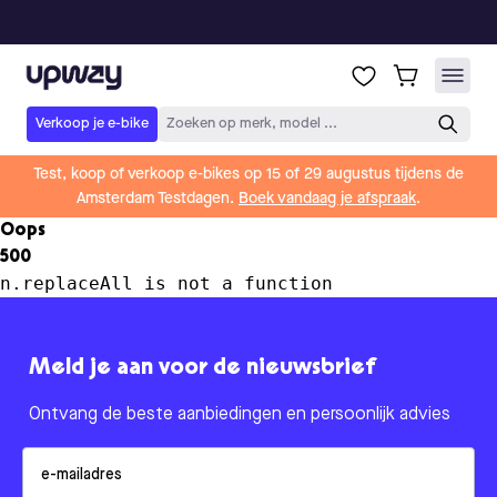
Upway
Verkoop je e-bike
Zoeken op merk, model ...
Test, koop of verkoop e-bikes op 15 of 29 augustus tijdens de
Amsterdam Testdagen.
Boek vandaag je afspraak
.
Oops
500
n.replaceAll is not a function
Meld je aan voor de nieuwsbrief
Ontvang de beste aanbiedingen en persoonlijk advies
Email