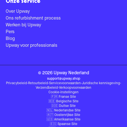
Onze service
Over Upway
Ons refurbishment process
Werken bij Upway
Pers
Blog
Upway voor professionals
©
2026
Upway
Nederland
support@upway.shop
Privacybeleid
-
Retourbeleid
-
Servicevoorwaarden
-
Juridische kennisgeving
-
Verzendbeleid
-
Verkoopvoorwaarden
Cookie-instellingen
🇫🇷
Franse Site
🇧🇪
Belgische Site
🇩🇪
Duitse Site
🇳🇱
Nederlandse Site
🇦🇹
Oostenrijkse Site
🇺🇸
Amerikaanse Site
🇪🇸
Spaanse Site