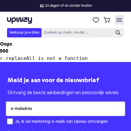
30 dagen of 4x zonder kosten
Upway
Verkoop je e-bike
Zoeken op merk, model ...
Oops
500
r.replaceAll is not a function
Meld je aan voor de nieuwsbrief
Ontvang de beste aanbiedingen en persoonlijk advies
Email
How would you like to hear from us?
Ja, ik wil marketing-e-mails van Upway ontvangen.