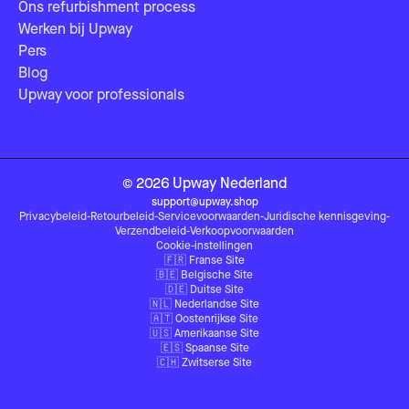
Ons refurbishment process
Werken bij Upway
Pers
Blog
Upway voor professionals
©
2026
Upway
Nederland
support@upway.shop
Privacybeleid
-
Retourbeleid
-
Servicevoorwaarden
-
Juridische kennisgeving
-
Verzendbeleid
-
Verkoopvoorwaarden
Cookie-instellingen
🇫🇷
Franse Site
🇧🇪
Belgische Site
🇩🇪
Duitse Site
🇳🇱
Nederlandse Site
🇦🇹
Oostenrijkse Site
🇺🇸
Amerikaanse Site
🇪🇸
Spaanse Site
🇨🇭
Zwitserse Site