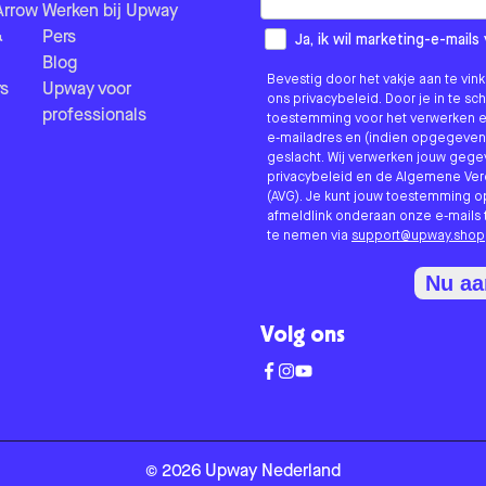
Arrow
Werken bij Upway
&
Pers
How would you like to hear fr
Ja, ik wil marketing-e-mai
Blog
Bevestig door het vakje aan te vi
s
Upway voor
ons privacybeleid. Door je in te sc
professionals
toestemming voor het verwerken e
e-mailadres en (indien opgegeven
geslacht. Wij verwerken jouw geg
privacybeleid en de Algemene V
(AVG). Je kunt jouw toestemming o
afmeldlink onderaan onze e-mails 
te nemen via
support@upway.shop
Nu a
Volg ons
©
2026
Upway
Nederland