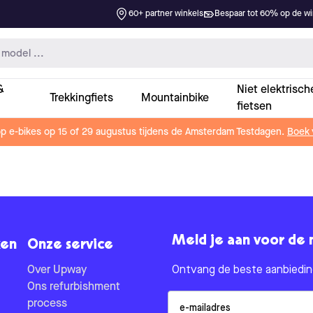
60+ partner winkels
Bespaar tot 60% op de win
&
Niet elektrisch
Trekkingfiets
Mountainbike
fietsen
op e-bikes op 15 of 29 augustus tijdens de Amsterdam Testdagen.
Boek 
Meld je aan voor de 
en
Onze service
Over Upway
Ontvang de beste aanbieding
Ons refurbishment
Email
process