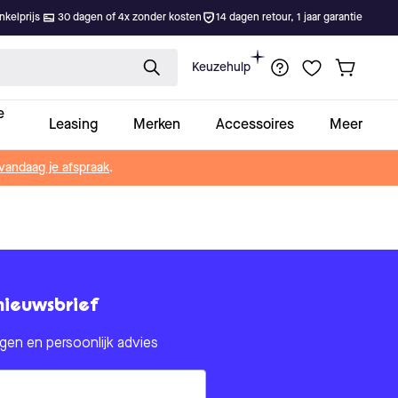
kelprijs
30 dagen of 4x zonder kosten
14 dagen retour, 1 jaar garantie
Keuzehulp
e
Leasing
Merken
Accessoires
Meer
vandaag je afspraak
.
nieuwsbrief
en en persoonlijk advies