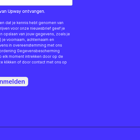
om us?
ls van Upway ontvangen.
nken dat je kennis hebt genomen van
hrijven voor onze nieuwsbrief geef je
n opslaan van jouw gegevens, zoals je
) je voornaam, achternaam en
evens in overeenstemming met ons
erordening Gegevensbescherming
p elk moment intrekken door op de
te klikken of door contact met ons op
anmelden