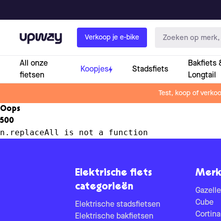
Upway
Verkoop je e-bike
All onze
Bakfiets 
Koopjes
Stadsfiets
fietsen
Longtail
Test, koop of verko
Oops
500
n.replaceAll is not a function
Elektrische fiets
Merk
categorieën
Gazelle
Cube
Elektrische stadsfietsen
Cortina
Elektrische bakfietsen